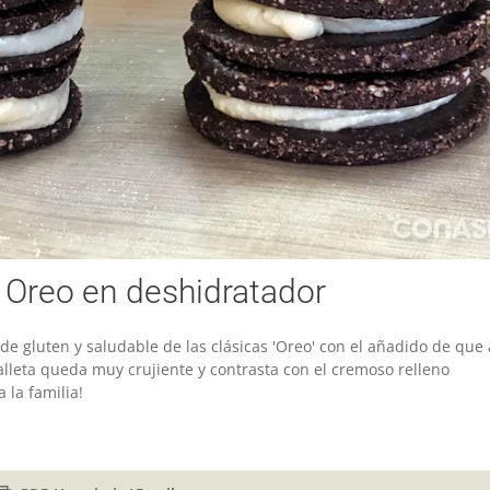
 Oreo en deshidratador
 de gluten y saludable de las clásicas 'Oreo' con el añadido de que 
alleta queda muy crujiente y contrasta con el cremoso relleno
 la familia!