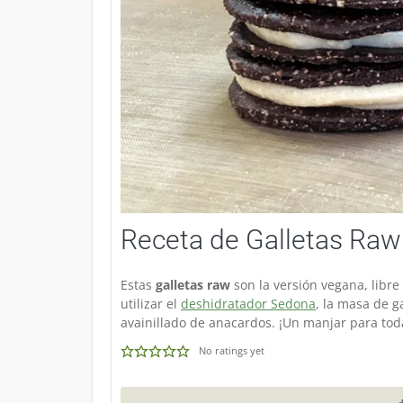
Receta de Galletas Raw
Estas
galletas raw
son la versión vegana, libre
utilizar el
deshidratador Sedona
, la masa de g
avainillado de anacardos. ¡Un manjar para toda
No ratings yet