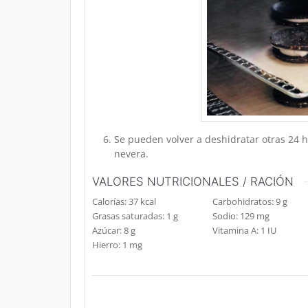
Se pueden volver a deshidratar otras 24 h
nevera.
VALORES NUTRICIONALES / RACIÓN
Calorías:
37
kcal
Carbohidratos:
9
g
Grasas saturadas:
1
g
Sodio:
129
mg
Azúcar:
8
g
Vitamina A:
1
IU
Hierro:
1
mg