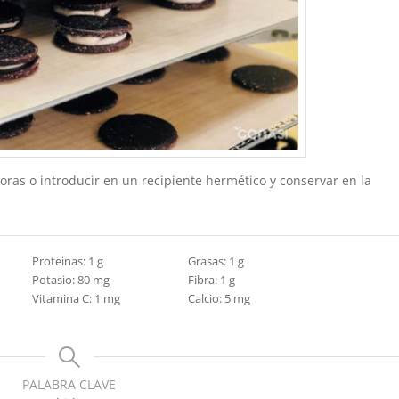
oras o introducir en un recipiente hermético y conservar en la
Proteinas:
1
g
Grasas:
1
g
Potasio:
80
mg
Fibra:
1
g
Vitamina C:
1
mg
Calcio:
5
mg
PALABRA CLAVE