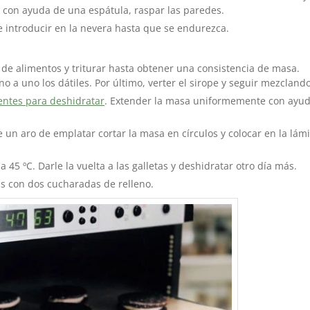
con ayuda de una espátula, raspar las paredes.
 introducir en la nevera hasta que se endurezca.
 de alimentos y triturar hasta obtener una consistencia de masa.
no a uno los dátiles. Por último, verter el sirope y seguir mezclando
entes para deshidratar
. Extender la masa uniformemente con ayu
e un aro de emplatar cortar la masa en círculos y colocar en la lám
 45 ºC. Darle la vuelta a las galletas y deshidratar otro día más.
as con dos cucharadas de relleno.