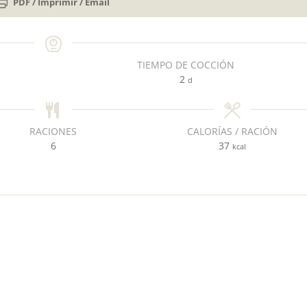
PDF / Imprimir / Email
TIEMPO DE COCCIÓN
d
2
d
í
a
s
RACIONES
CALORÍAS / RACIÓN
6
37
kcal