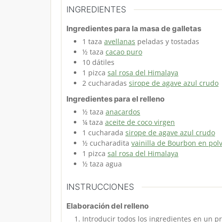
INGREDIENTES
Ingredientes para la masa de galletas
1
taza
avellanas
peladas y tostadas
½
taza
cacao puro
10
dátiles
1
pizca
sal rosa del Himalaya
2
cucharadas
sirope de agave azul crudo
Ingredientes para el relleno
½
taza
anacardos
¼
taza
aceite de coco virgen
1
cucharada
sirope de agave azul crudo
½
cucharadita
vainilla de Bourbon en pol
1
pizca
sal rosa del Himalaya
½
taza
agua
INSTRUCCIONES
Elaboración del relleno
Introducir todos los ingredientes en un p