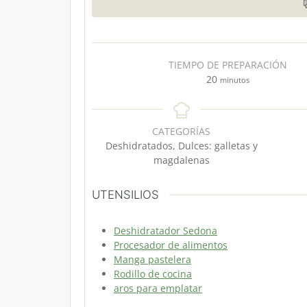
TIEMPO DE PREPARACIÓN
m
20
minutos
i
n
u
CATEGORÍAS
t
Deshidratados, Dulces: galletas y
o
magdalenas
s
UTENSILIOS
Deshidratador Sedona
Procesador de alimentos
Manga pastelera
Rodillo de cocina
aros para emplatar