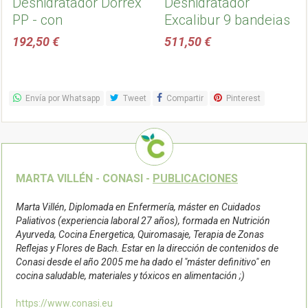
Deshidratador Dorrex
Deshidratador
PP - con
Excalibur 9 bandejas
temporizador
con temporizador
192,50 €
511,50 €
manual
Envía por Whatsapp
Tweet
Compartir
Pinterest
MARTA VILLÉN - CONASI -
PUBLICACIONES
Marta Villén, Diplomada en Enfermería, máster en Cuidados
Paliativos (experiencia laboral 27 años), formada en Nutrición
Ayurveda, Cocina Energetica, Quiromasaje, Terapia de Zonas
Reflejas y Flores de Bach. Estar en la dirección de contenidos de
Conasi desde el año 2005 me ha dado el "máster definitivo" en
cocina saludable, materiales y tóxicos en alimentación ;)
https://www.conasi.eu