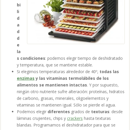
bi
li
d
a
d
d
e
la
s condiciones
: podemos elegir tiempo de deshidratado
y temperatura, que se mantiene estable.
Si elegimos temperaturas alrededor de 40º,
todas las
enzimas
y las vitaminas termolábiles de los
alimentos se mantienen intactas
. Y por supuesto,
ningún otro nutriente sufre alteración: proteínas, hidratos
de carbono, grasas, minerales, oligoelementos y
vitaminas se mantienen igual. Sólo se pierde el agua.
Podemos elegir
diferentes
grados de
texturas
: desde
láminas crujientes, chips y
crackers
hasta texturas
blandas. Programamos el deshidratador para que se