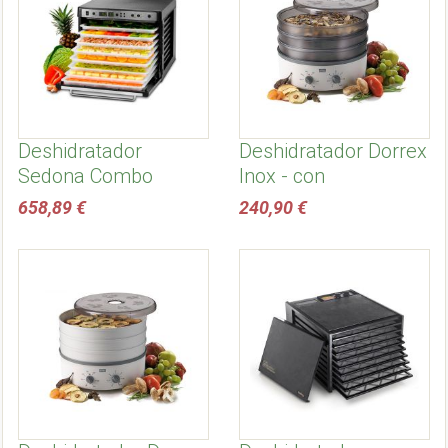
Deshidratador
Deshidratador Dorrex
Sedona Combo
Inox - con
temporizador
658,89 €
240,90 €