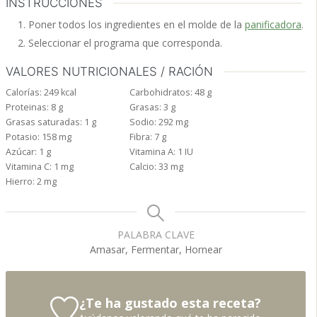
INSTRUCCIONES
Poner todos los ingredientes en el molde de la
panificadora
.
Seleccionar el programa que corresponda.
VALORES NUTRICIONALES / RACIÓN
Calorías:
249
kcal
Carbohidratos:
48
g
Proteinas:
8
g
Grasas:
3
g
Grasas saturadas:
1
g
Sodio:
292
mg
Potasio:
158
mg
Fibra:
7
g
Azúcar:
1
g
Vitamina A:
1
IU
Vitamina C:
1
mg
Calcio:
33
mg
Hierro:
2
mg
PALABRA CLAVE
Amasar, Fermentar, Hornear
¿Te ha gustado esta receta?