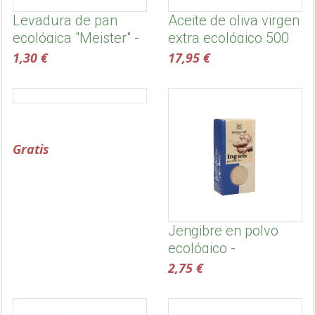
Levadura de pan
Aceite de oliva virgen
ecológica "Meister" -
extra ecológico 500
Biovegan
ml, temprano -
1,30 €
17,95 €
Dehesa de la sabina
Gratis
Jengibre en polvo
ecológico -
Sonnentor
2,75 €