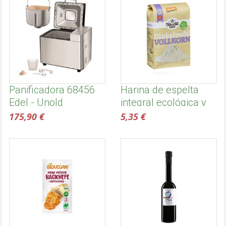
Panificadora 68456
Harina de espelta
Edel - Unold
integral ecológica y
biodinámica, 1kg -
175,90 €
5,35 €
Bauckhof