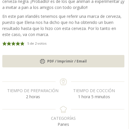
cerveza negra. ¡Probadlo! es de los que animan a experimentar ¡¡y
a invitar a pan a los amigos con todo orgullo!!
En este pan irlandés tenemos que referir una marca de cerveza,
puesto que Elena nos ha dicho que no ha obtenido un buen
resultado hasta que lo hizo con esta cerveza. Por lo tanto en
este caso, va con marca.
5
de
2
votos
PDF / Imprimir / Email
TIEMPO DE PREPARACIÓN
TIEMPO DE COCCIÓN
h
h
m
2
horas
1
hora
5
minutos
o
o
i
r
r
n
a
a
u
CATEGORÍAS
s
t
Panes
o