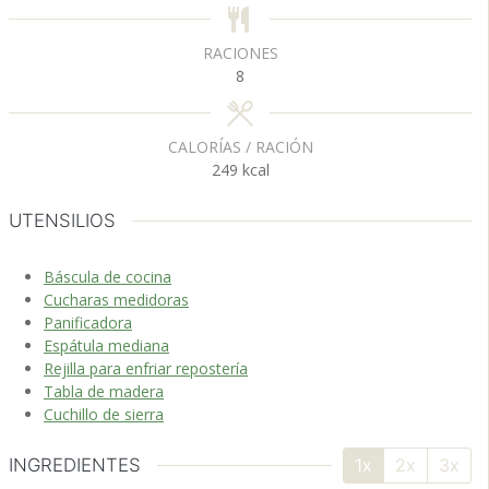
s
RACIONES
8
CALORÍAS / RACIÓN
249
kcal
UTENSILIOS
Báscula de cocina
Cucharas medidoras
Panificadora
Espátula mediana
Rejilla para enfriar repostería
Tabla de madera
Cuchillo de sierra
INGREDIENTES
1x
2x
3x