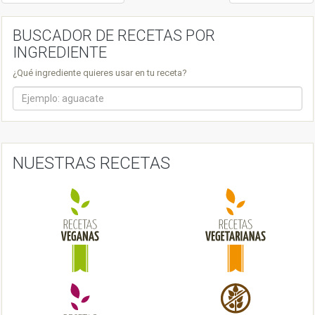
o
s
BUSCADOR DE RECETAS POR
INGREDIENTE
t
¿Qué ingrediente quieres usar en tu receta?
n
a
v
i
NUESTRAS RECETAS
g
a
t
i
o
n