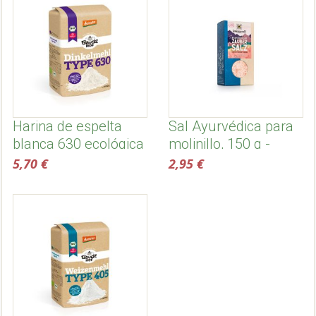
Harina de espelta
Sal Ayurvédica para
blanca 630 ecológica
molinillo, 150 g -
y biodinámica, 1kg -
Sonnentor
5,70 €
2,95 €
Bauckhof