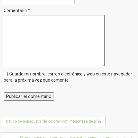
Comentario
*
Guarda mi nombre, correo electrónico y web en este navegador
para la próxima vez que comente.
P
Nido de espaguetis de colores con mahonesa de piña
o
Alimentación en otoño: consejos para remineralizarnos y subir las