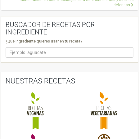
s
defensas
t
n
BUSCADOR DE RECETAS POR
INGREDIENTE
a
v
¿Qué ingrediente quieres usar en tu receta?
i
g
a
NUESTRAS RECETAS
t
i
o
n