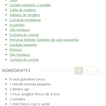
Cuchillo pequeño o puntilla
Tabla de madera
Rallador de jengibre
Cucharas medidoras
Escurridor
Olla mediana
Cuchara de cocinar
Personal Blender (batidora de vaso pequeña)
Espátula pequeña
Mortero
Olla mediana
Cuchara de cocinar
INGREDIENTES
1x
2x
3x
½
taza
guisantes
secos
1
cebolla morada
pequeña
2
dientes
ajo
1
trozo
jengibre fresco
de 4-5cm
2
tomates
1
chile fresco
rojo o verde