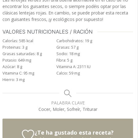
encontrar los guisantes secos, o siempre podéis optar por las
clásicas lentejas rojas. En cambio, se puede probar esta receta
con guisantes frescos, ¡y ecológicos por supuesto!
VALORES NUTRICIONALES / RACIÓN
Calorías:
585
kcal
Carbohidratos:
19
g
Proteinas:
3
g
Grasas:
57
g
Grasas saturadas:
8
g
Sodio:
18
mg
Potasio:
649
mg
Fibra:
5
g
Azúcar:
8
g
Vitamina A:
2311
IU
Vitamina C:
95
mg
Calcio:
59
mg
Hierro:
3
mg
PALABRA CLAVE
Cocer, Moler, Sofreír, Triturar
¿Te ha gustado esta receta?