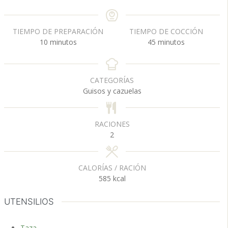
TIEMPO DE PREPARACIÓN
TIEMPO DE COCCIÓN
m
m
10
minutos
45
minutos
i
i
n
n
u
u
CATEGORÍAS
t
t
Guisos y cazuelas
o
o
s
s
RACIONES
2
CALORÍAS / RACIÓN
585
kcal
UTENSILIOS
Taza