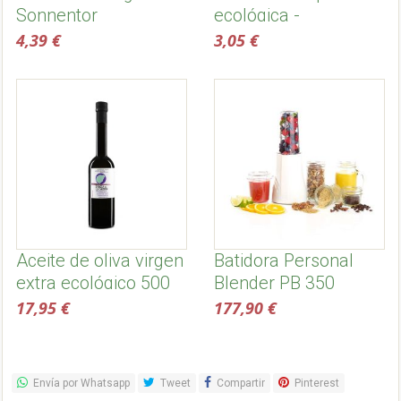
Sonnentor
ecológica -
Sonnentor
4,39 €
3,05 €
Aceite de oliva virgen
Batidora Personal
extra ecológico 500
Blender PB 350
ml, temprano -
17,95 €
177,90 €
Dehesa de la sabina
Envía por Whatsapp
Tweet
Compartir
Pinterest