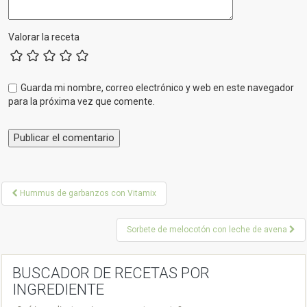
Valorar la receta
Guarda mi nombre, correo electrónico y web en este navegador
para la próxima vez que comente.
P
Hummus de garbanzos con Vitamix
o
Sorbete de melocotón con leche de avena
s
t
BUSCADOR DE RECETAS POR
n
INGREDIENTE
a