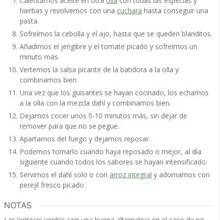
Calentamos aceite en otra
olla
con todas las especias y
hierbas y revolvemos con una
cuchara
hasta conseguir una
pasta.
Sofreímos la cebolla y el ajo, hasta que se queden blanditos.
Añadimos el jengibre y el tomate picado y sofreímos un
minuto más.
Vertemos la salsa picante de la batidora a la olla y
combinamos bien.
Una vez que los guisantes se hayan cocinado, los echamos
a la olla con la mezcla dahl y combinamos bien.
Dejamos cocer unos 5-10 minutos más, sin dejar de
remover para que no se pegue.
Apartamos del fuego y dejamos reposar.
Podemos tomarlo cuando haya reposado o mejor, al día
siguiente cuando todos los sabores se hayan intensificado.
Servimos el dahl solo o con
arroz integral
y adornamos con
perejil fresco picado.
NOTAS
Las lentejas verdes son una buena alternativa en el caso de no