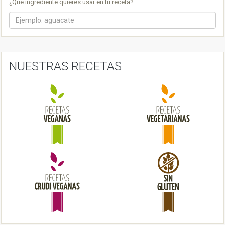
¿Qué ingrediente quieres usar en tu receta?
v
i
g
a
NUESTRAS RECETAS
t
i
o
n