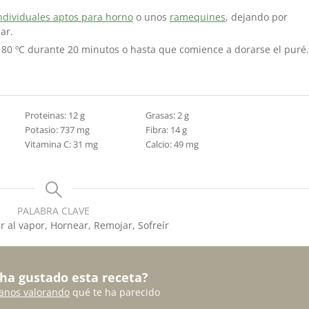
ndividuales aptos para horno
o unos
ramequines
, dejando por
ar.
 180 ºC durante 20 minutos o hasta que comience a dorarse el puré.
Proteinas:
12
g
Grasas:
2
g
Potasio:
737
mg
Fibra:
14
g
Vitamina C:
31
mg
Calcio:
49
mg
PALABRA CLAVE
r al vapor, Hornear, Remojar, Sofreír
 ha gustado esta receta?
anos valorando
qué te ha parecido