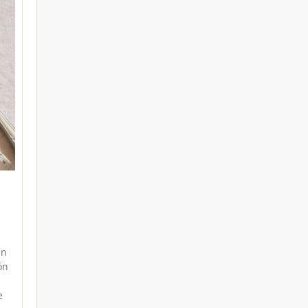
en
ón
e