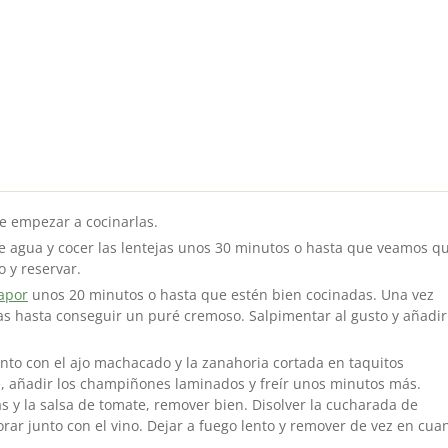
e empezar a cocinarlas.
 agua y cocer las lentejas unos 30 minutos o hasta que veamos q
o y reservar.
vapor
unos 20 minutos o hasta que estén bien cocinadas. Una vez
las hasta conseguir un puré cremoso. Salpimentar al gusto y añadir
unto con el ajo machacado y la zanahoria cortada en taquitos
 añadir los champiñones laminados y freír unos minutos más.
as y la salsa de tomate, remover bien. Disolver la cucharada de
rar junto con el vino. Dejar a fuego lento y remover de vez en cua