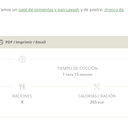
aramos un
paté de pimientos y pan Lavash
y de postre, ¡
tronco de
PDF / Imprimir / Email
TIEMPO DE COCCIÓN
h
m
1
15
hora
minutos
o
i
r
n
a
u
RACIONES
CALORÍAS / RACIÓN
t
8
265
kcal
o
s