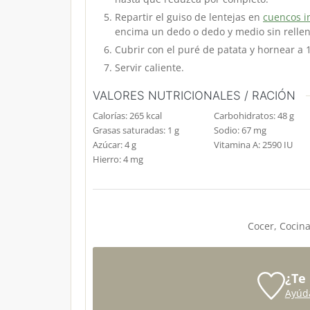
Repartir el guiso de lentejas en
cuencos i
encima un dedo o dedo y medio sin rellen
Cubrir con el puré de patata y hornear a
Servir caliente.
VALORES NUTRICIONALES / RACIÓN
Calorías:
265
kcal
Carbohidratos:
48
g
Grasas saturadas:
1
g
Sodio:
67
mg
Azúcar:
4
g
Vitamina A:
2590
IU
Hierro:
4
mg
Cocer, Cocina
¿Te
Ayúd