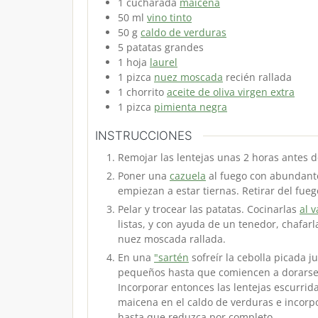
1
cucharada
maicena
50
ml
vino tinto
50
g
caldo de verduras
5
patatas
grandes
1
hoja
laurel
1
pizca
nuez moscada
recién rallada
1
chorrito
aceite de oliva virgen extra
1
pizca
pimienta negra
INSTRUCCIONES
Remojar las lentejas unas 2 horas antes d
Poner una
cazuela
al fuego con abundante
empiezan a estar tiernas. Retirar del fueg
Pelar y trocear las patatas. Cocinarlas
al 
listas, y con ayuda de un tenedor, chafar
nuez moscada rallada.
En una
"sartén
sofreír la cebolla picada j
pequeños hasta que comiencen a dorarse,
Incorporar entonces las lentejas escurrid
maicena en el caldo de verduras e incorpo
hasta que reduzca por completo.