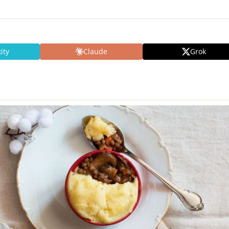
ity
Claude
Grok