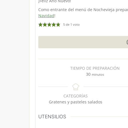
¡Feliz Año Nuevo!
Como entrante del menú de Nochevieja prep
Navidad
!
5
de 1 voto
TIEMPO DE PREPARACIÓN
m
30
minutos
i
n
u
CATEGORÍAS
t
Gratenes y pasteles salados
o
s
UTENSILIOS