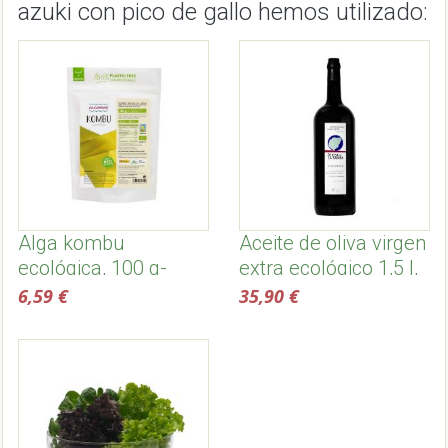
azuki con pico de gallo hemos utilizado:
Alga kombu
Aceite de oliva virgen
ecológica, 100 g-
extra ecológico 1,5 l,
Algamar
temprano - Dehesa
6,59 €
35,90 €
de la sabina