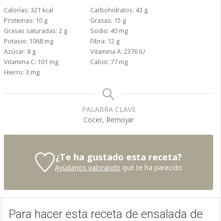
Calorías:
321
kcal
Carbohidratos:
43
g
Proteinas:
10
g
Grasas:
15
g
Grasas saturadas:
2
g
Sodio:
40
mg
Potasio:
1068
mg
Fibra:
12
g
Azúcar:
8
g
Vitamina A:
2376
IU
Vitamina C:
101
mg
Calcio:
77
mg
Hierro:
3
mg
PALABRA CLAVE
Cocer, Remojar
¿Te ha gustado esta receta?
Ayúdanos valorando
qué te ha parecido
Para hacer esta receta de ensalada de