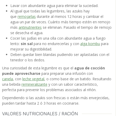
Lavar con abundante agua para eliminar la suciedad.
Al igual que todas las legumbres, las azukis hay
que
remojarlas
durante al menos 12 horas y cambiar el
agua un par de veces. Cuánto más tiempo estén en remojo
más
antinutrientes
se eliminan. Pasado el tiempo de remojo
se desecha el agua.
Cocer las judías en una olla con abundante agua a fuego
lento:
sin sal
para no endurecerlas y con
alga kombu
para
mejorar su digestibilidad.
Deben quedar bien blandas pudiendo ser aplastadas con el
tenedor o los dedos.
Una curiosidad de esta legumbre es que el
agua de cocción
puede aprovecharse
para preparar una infusión con
canela
, con
leche vegetal
, o como base de un batido. Resultando
una bebida
remineralizante
y con un sabor característico,
perfecta para prevenir los problemas asociados al riñón.
Dependiendo si las azukis son frescas o están más envejecidas,
pueden tardar hasta 2 ó 3 horas en cocinarse.
VALORES NUTRICIONALES / RACIÓN