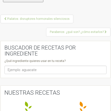
P
Ftalatos: disruptores hormonales silenciosos
o
Parabenos: ¿qué son? ¿cómo evitarlos?
s
t
BUSCADOR DE RECETAS POR
n
INGREDIENTE
a
¿Qué ingrediente quieres usar en tu receta?
v
i
g
a
NUESTRAS RECETAS
t
i