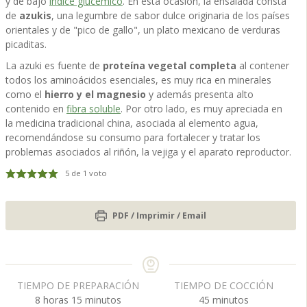
y de bajo
índice glucémico
. En esta ocasión, la ensalada consta
de
azukis
, una legumbre de sabor dulce originaria de los países
orientales y de "pico de gallo", un plato mexicano de verduras
picaditas.
La azuki es fuente de
proteína vegetal completa
al contener
todos los aminoácidos esenciales, es muy rica en minerales
como el
hierro y el magnesio
y además presenta alto
contenido en
fibra soluble
. Por otro lado, es muy apreciada en
la medicina tradicional china, asociada al elemento agua,
recomendándose su consumo para fortalecer y tratar los
problemas asociados al riñón, la vejiga y el aparato reproductor.
5
de 1 voto
PDF / Imprimir / Email
TIEMPO DE PREPARACIÓN
TIEMPO DE COCCIÓN
h
m
m
8
horas
15
minutos
45
minutos