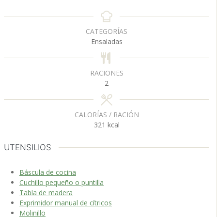
o
i
i
r
n
n
a
u
u
CATEGORÍAS
s
t
t
Ensaladas
o
o
s
s
RACIONES
2
CALORÍAS / RACIÓN
321
kcal
UTENSILIOS
Báscula de cocina
Cuchillo pequeño o puntilla
Tabla de madera
Exprimidor manual de cítricos
Molinillo