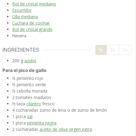
Bol de cristal mediano
Escurridor
Olla mediana
Cuchara de cocinar
Bol de cristal grande
Nevera
INGREDIENTES
1x
2x
3x
200
g
azukis
Para el pico de gallo
½
pimiento rojo
½
pimiento verde
½
cebolla morada
2
tomates
maduros
½
taza
cilantro
fresco
4
cucharadas
zumo de lima
o de zumo de limón
1
pizca
sal
1
pizca
pimienta negra
2
cucharadas
aceite de oliva virgen extra