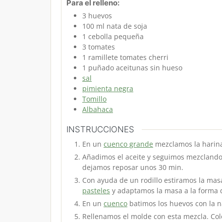
Para el relleno:
3
huevos
100
ml
nata de soja
1
cebolla
pequeña
3
tomates
1
ramillete
tomates cherri
1
puñado
aceitunas
sin hueso
sal
pimienta negra
Tomillo
Albahaca
INSTRUCCIONES
En un
cuenco grande
mezclamos la harina 
Añadimos el aceite y seguimos mezcland
dejamos reposar unos 30 min.
Con ayuda de un rodillo estiramos la mas
pasteles
y adaptamos la masa a la forma d
En un
cuenco
batimos los huevos con la nat
Rellenamos el molde con esta mezcla. Colo