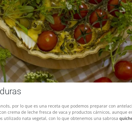
rduras
francés, por lo que es una receta que podemos preparar con antelac
con crema de leche fresca de vaca y productos cárnicos, aunque e
os utilizado nata vegetal, con lo que obtenemos una sabrosa
quich