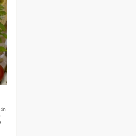
ión
n
e