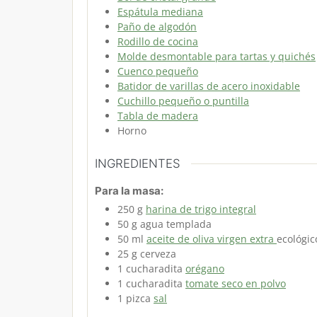
Espátula mediana
Paño de algodón
Rodillo de cocina
Molde desmontable para tartas y quichés
Cuenco pequeño
Batidor de varillas de acero inoxidable
Cuchillo pequeño o puntilla
Tabla de madera
Horno
INGREDIENTES
Para la masa:
250
g
harina de trigo integral
50
g
agua
templada
50
ml
aceite de oliva virgen extra
ecológic
25
g
cerveza
1
cucharadita
orégano
1
cucharadita
tomate seco en polvo
1
pizca
sal