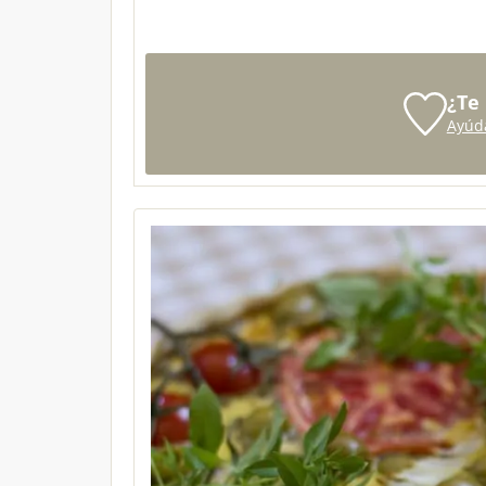
¿Te
Ayúd