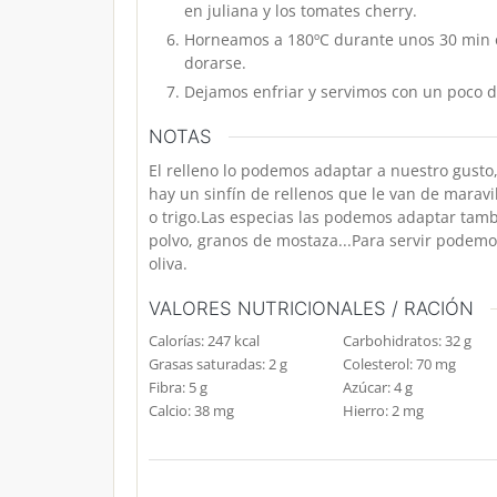
en juliana y los tomates cherry.
Horneamos a 180ºC durante unos 30 min o
dorarse.
Dejamos enfriar y servimos con un poco d
NOTAS
El relleno lo podemos adaptar a nuestro gusto
hay un sinfín de rellenos que le van de maravil
o trigo.
Las especias las podemos adaptar tambi
polvo, granos de mostaza...
Para servir podemo
oliva.
VALORES NUTRICIONALES / RACIÓN
Calorías:
247
kcal
Carbohidratos:
32
g
Grasas saturadas:
2
g
Colesterol:
70
mg
Fibra:
5
g
Azúcar:
4
g
Calcio:
38
mg
Hierro:
2
mg