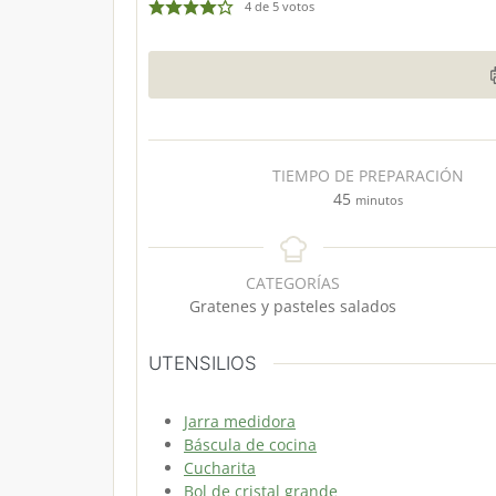
4
de
5
votos
TIEMPO DE PREPARACIÓN
m
45
minutos
i
n
u
CATEGORÍAS
t
Gratenes y pasteles salados
o
s
UTENSILIOS
Jarra medidora
Báscula de cocina
Cucharita
Bol de cristal grande