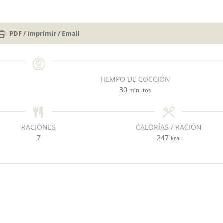
PDF / Imprimir / Email
TIEMPO DE COCCIÓN
m
30
minutos
i
n
u
RACIONES
CALORÍAS / RACIÓN
t
7
247
kcal
o
s