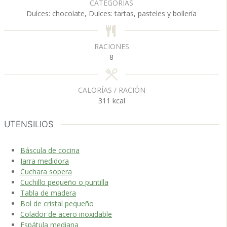
CATEGORÍAS
t
t
Dulces: chocolate, Dulces: tartas, pasteles y bollería
o
o
s
s
RACIONES
8
CALORÍAS / RACIÓN
311
kcal
UTENSILIOS
Báscula de cocina
Jarra medidora
Cuchara sopera
Cuchillo pequeño o puntilla
Tabla de madera
Bol de cristal pequeño
Colador de acero inoxidable
Espátula mediana