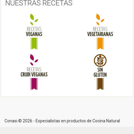
NUESTRAS RECETAS
g
a
t
i
o
n
Conasi © 2026 - Especialistas en productos de Cocina Natural