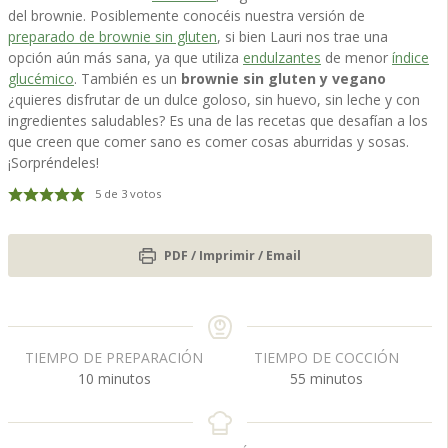
del brownie. Posiblemente conocéis nuestra versión de
preparado de brownie sin gluten
, si bien Lauri nos trae una
opción aún más sana, ya que utiliza
endulzantes
de menor
índice
glucémico
. También es un
brownie sin gluten y vegano
¿quieres disfrutar de un dulce goloso, sin huevo, sin leche y con
ingredientes saludables? Es una de las recetas que desafían a los
que creen que comer sano es comer cosas aburridas y sosas.
¡Sorpréndeles!
5
de
3
votos
PDF / Imprimir / Email
TIEMPO DE PREPARACIÓN
TIEMPO DE COCCIÓN
m
m
10
minutos
55
minutos
i
i
n
n
u
u