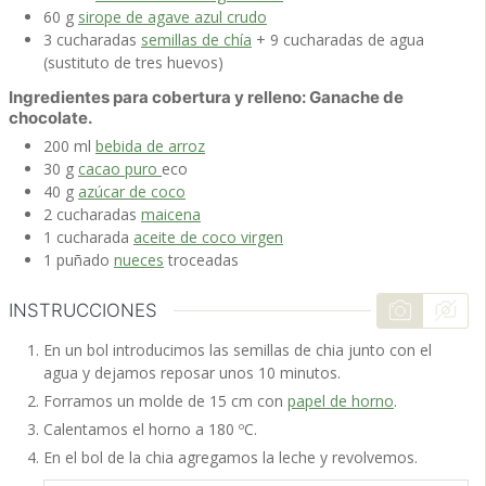
60
g
sirope de agave azul crudo
3
cucharadas
semillas de chía
+ 9 cucharadas de agua
(sustituto de tres huevos)
Ingredientes para cobertura y relleno: Ganache de
chocolate.
200
ml
bebida de arroz
30
g
cacao puro
eco
40
g
azúcar de coco
2
cucharadas
maicena
1
cucharada
aceite de coco virgen
1
puñado
nueces
troceadas
INSTRUCCIONES
En un bol introducimos las semillas de chia junto con el
agua y dejamos reposar unos 10 minutos.
Forramos un molde de 15 cm con
papel de horno
.
Calentamos el horno a 180 ºC.
En el bol de la chia agregamos la leche y revolvemos.