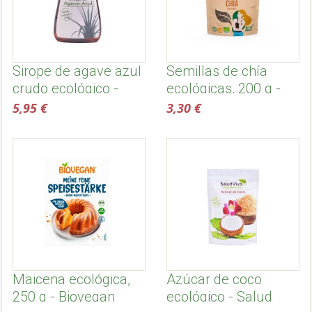
Sirope de agave azul
Semillas de chía
crudo ecológico -
ecológicas, 200 g -
Salud Viva
Naturgreen
5,95 €
3,30 €
Maicena ecológica,
Azúcar de coco
250 g - Biovegan
ecológico - Salud