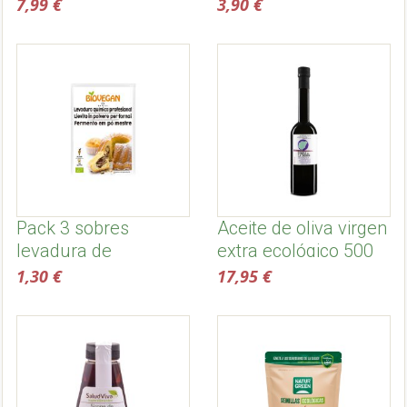
Alternativa 3
7,99 €
3,90 €
Pack 3 sobres
Aceite de oliva virgen
levadura de
extra ecológico 500
pastelería ecológica
ml, temprano -
1,30 €
17,95 €
"Meister" - Biovegan
Dehesa de la sabina