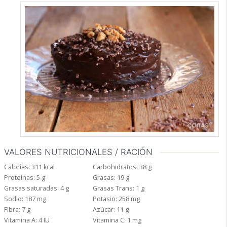
VALORES NUTRICIONALES / RACIÓN
Calorías:
311
kcal
Carbohidratos:
38
g
Proteinas:
5
g
Grasas:
19
g
Grasas saturadas:
4
g
Grasas Trans:
1
g
Sodio:
187
mg
Potasio:
258
mg
Fibra:
7
g
Azúcar:
11
g
Vitamina A:
4
IU
Vitamina C:
1
mg