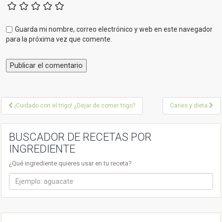
Guarda mi nombre, correo electrónico y web en este navegador
para la próxima vez que comente.
P
¡Cuidado con el trigo! ¿Dejar de comer trigo?
Caries y dieta
o
s
BUSCADOR DE RECETAS POR
INGREDIENTE
t
¿Qué ingrediente quieres usar en tu receta?
n
a
v
i