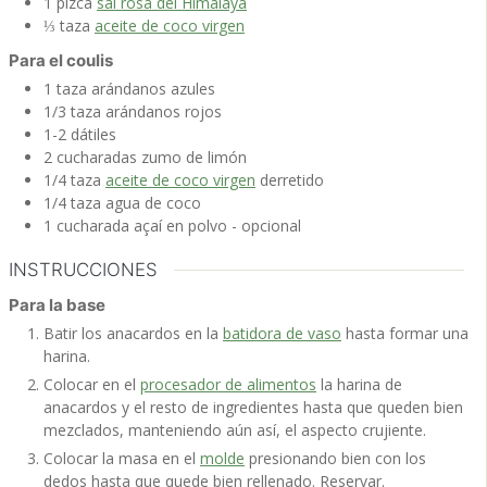
1
pizca
sal rosa del Himalaya
⅓
taza
aceite de coco virgen
Para el coulis
1
taza
arándanos azules
1/3
taza
arándanos rojos
1-2
dátiles
2
cucharadas
zumo de limón
1/4
taza
aceite de coco virgen
derretido
1/4
taza
agua de coco
1
cucharada
açaí en polvo
- opcional
INSTRUCCIONES
Para la base
Batir los anacardos en la
batidora de vaso
hasta formar una
harina.
Colocar en el
procesador de alimentos
la harina de
anacardos y el resto de ingredientes hasta que queden bien
mezclados, manteniendo aún así, el aspecto crujiente.
Colocar la masa en el
molde
presionando bien con los
dedos hasta que quede bien rellenado. Reservar.