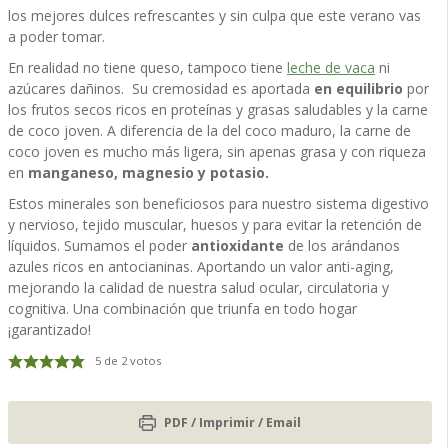
los mejores dulces refrescantes y sin culpa que este verano vas
a poder tomar.
En realidad no tiene queso, tampoco tiene
leche de vaca
ni
azúcares dañinos. Su cremosidad es aportada
en equilibrio
por
los frutos secos ricos en proteínas y grasas saludables y la carne
de coco joven. A diferencia de la del coco maduro, la carne de
coco joven es mucho más ligera, sin apenas grasa y con riqueza
en
manganeso, magnesio y potasio.
Estos minerales son beneficiosos para nuestro sistema digestivo
y nervioso, tejido muscular, huesos y para evitar la retención de
líquidos. Sumamos el poder
antioxidante
de los arándanos
azules ricos en antocianinas. Aportando un valor anti-aging,
mejorando la calidad de nuestra salud ocular, circulatoria y
cognitiva. Una combinación que triunfa en todo hogar
¡garantizado!
5
de
2
votos
PDF / Imprimir / Email