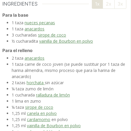
INGREDIENTES
1x
2x
3x
Para la base
1
taza
nueces pecanas
1
taza
anacardos
3
cucharadas
sirope de coco
½
cucharadita
vainilla de Bourbon en polvo
Para el relleno
2
taza
anacardos
1
taza
carne de coco joven
(se puede sustituir por 1 taza de
harina almendra, mismo proceso que para la harina de
anacardo)
2
tazas
horchata
sin azúcar
¼
taza
zumo de limón
1
cucharada
ralladura de limón
1
lima
en zumo
¼
taza
sirope de coco
1,25
ml
canela en polvo
1,25
ml
cardamomo
en polvo
1,25
ml
vainilla de Bourbon en polvo