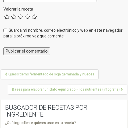
Valorar la receta
Guarda mi nombre, correo electrónico y web en este navegador
para la próxima vez que comente.
P
Queso tierno fermentado de soja germinada y nueces
o
Bases para elaborar un plato equilibrado – los nutrientes (infografía)
s
t
BUSCADOR DE RECETAS POR
n
INGREDIENTE
a
¿Qué ingrediente quieres usar en tu receta?