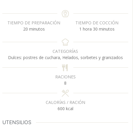
TIEMPO DE PREPARACIÓN
TIEMPO DE COCCIÓN
m
h
m
20
minutos
1
hora
30
minutos
i
o
i
n
r
n
u
a
u
CATEGORÍAS
t
t
Dulces: postres de cuchara, Helados, sorbetes y granizados
o
o
s
s
RACIONES
8
CALORÍAS / RACIÓN
600
kcal
UTENSILIOS