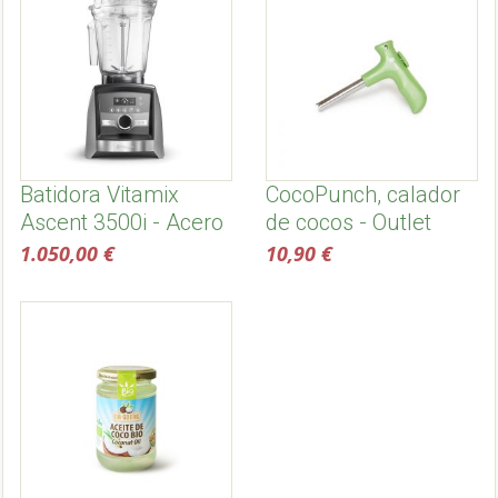
Batidora Vitamix
CocoPunch, calador
Ascent 3500i - Acero
de cocos - Outlet
Inoxidable
1.050,00 €
10,90 €