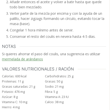
Añadir entonces el aceite y volver a batir hasta que quede
todo bien mezclado.
Verter parte de la mezcla por encima y con la ayuda de un
palillo, hacer zigzags formando un círculo, evitando tocar la
masa (base).
Congelar 1 hora mínimo antes de servir.
Conservar el resto del coulis en nevera hasta 4-5 días.
NOTAS
Si quieres ahorrar el paso del coulis, una sugerencia es utilizar
mermelada de arándanos
VALORES NUTRICIONALES / RACIÓN
Calorías:
600
kcal
Carbohidratos:
25
g
Proteinas:
11
g
Grasas:
50
g
Grasas saturadas:
21
g
Sodio:
21
mg
Potasio:
476
mg
Fibra:
5
g
Azúcar:
8
g
Vitamina A:
23
IU
Vitamina C:
10
mg
Calcio:
38
mg
Hierro:
4
mg