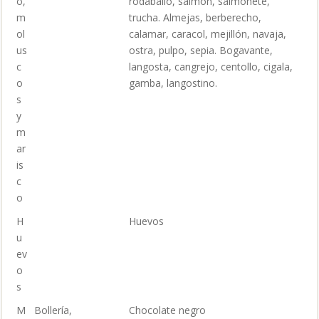
o,
rodaballo, salmón, salmonete,
m
trucha. Almejas, berberecho,
ol
calamar, caracol, mejillón, navaja,
us
ostra, pulpo, sepia. Bogavante,
c
langosta, cangrejo, centollo, cigala,
o
gamba, langostino.
s
y
m
ar
is
c
o
H
Huevos
u
ev
o
s
M
Bollería,
Chocolate negro