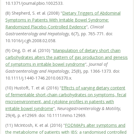
10.1371/journal.pbio.1002533.
(8) Shepherd, S. et al. (2008) “
Dietary Triggers of Abdominal
Symptoms in Patients With Irritable Bowel Syndrome:
Randomized Placebo-Controlled Evidence
“,
Clinical
Gastroenterology and Hepatology
, 6(7), pp. 765-771. doi:
10.1016/j.cgh.2008.02.058.
(9) Ong, D. et al. (2010) “
Manipulation of dietary short chain
carbohydrates alters the pattern of gas production and genesis
of symptoms in irritable bowel syndrome
“,
Journal of
Gastroenterology and Hepatology
, 25(8), pp. 1366-1373. doi:
10.1111/j.1440-1746.2010.06370.x.
(10) Hustoft, T. et al. (2016) “
Effects of varying dietary content
of fermentable short-chain carbohydrates on symptoms, fecal
microenvironment, and cytokine profiles in patients with
irritable bowel syndrome
“,
Neurogastroenterology & Motility
,
29(4), p. e12969. doi: 10.1111/nmo.12969.
(11) McIntosh, K. et al. (2016) “
FODMAPs alter symptoms and
the metabolome of patients with IBS: a randomised controlled