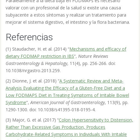
Paralelamente a la dieta baja en FODMAPs es necesario
valorar con un profesional de la salud si existe una causa
subyacente a estos síntomas y realizar un tratamiento para
mejorar el sistema digestivo, el intestino y la flora bacteriana.
Referencias
(1) Staudacher, H. et al. (2014) “
Mechanisms and efficacy of
dietary FODMAP restriction in IBS
“,
Nature Reviews
Gastroenterology & Hepatology
, 11(4), pp. 256-266. doi:
10.1038/nrgastro.2013.259.
(2) Dionne, J. et al. (2018) “
A Systematic Review and Meta-
Analysis Evaluating the Efficacy of a Gluten-Free Diet and a
Low FODMAPS Diet in Treating Symptoms of Irritable Bowel
Syndrome
“,
American Journal of Gastroenterology
, 113(9), pp.
1290-1300. doi: 10.1038/s41395-018-0195-4.
(3) Major, G. et al. (2017) “
Colon Hypersensitivity to Distension,
Rather Than Excessive Gas Production, Produces
Carbohydrate-Related Symptoms in Individuals With Irritable