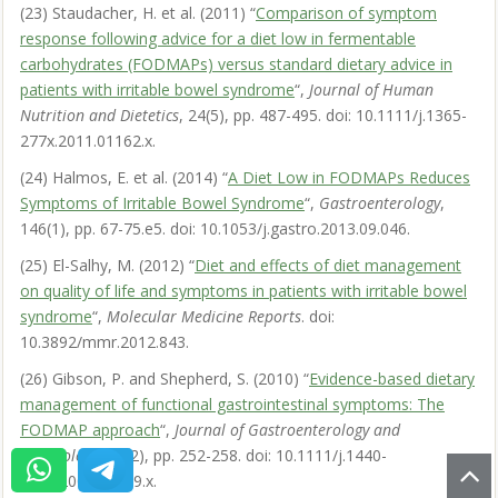
(23) Staudacher, H. et al. (2011) “
Comparison of symptom
response following advice for a diet low in fermentable
carbohydrates (FODMAPs) versus standard dietary advice in
patients with irritable bowel syndrome
“,
Journal of Human
Nutrition and Dietetics
, 24(5), pp. 487-495. doi: 10.1111/j.1365-
277x.2011.01162.x.
(24) Halmos, E. et al. (2014) “
A Diet Low in FODMAPs Reduces
Symptoms of Irritable Bowel Syndrome
“,
Gastroenterology
,
146(1), pp. 67-75.e5. doi: 10.1053/j.gastro.2013.09.046.
(25) El-Salhy, M. (2012) “
Diet and effects of diet management
on quality of life and symptoms in patients with irritable bowel
syndrome
“,
Molecular Medicine Reports
. doi:
10.3892/mmr.2012.843.
(26) Gibson, P. and Shepherd, S. (2010) “
Evidence-based dietary
management of functional gastrointestinal symptoms: The
FODMAP approach
“,
Journal of Gastroenterology and
Hepatology
, 25(2), pp. 252-258. doi: 10.1111/j.1440-
1746.2009.06149.x.