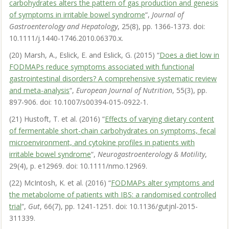
carbohydrates alters the pattern of gas production and genesis
of symptoms in irritable bowel syndrome
“,
Journal of
Gastroenterology and Hepatology
, 25(8), pp. 1366-1373. doi:
10.1111/j.1440-1746.2010.06370.x.
(20) Marsh, A., Eslick, E. and Eslick, G. (2015) “
Does a diet low in
FODMAPs reduce symptoms associated with functional
gastrointestinal disorders? A comprehensive systematic review
and meta-analysis
“,
European Journal of Nutrition
, 55(3), pp.
897-906. doi: 10.1007/s00394-015-0922-1.
(21) Hustoft, T. et al. (2016) “
Effects of varying dietary content
of fermentable short-chain carbohydrates on symptoms, fecal
microenvironment, and cytokine profiles in patients with
irritable bowel syndrome
“,
Neurogastroenterology & Motility
,
29(4), p. e12969. doi: 10.1111/nmo.12969.
(22) McIntosh, K. et al. (2016) “
FODMAPs alter symptoms and
the metabolome of patients with IBS: a randomised controlled
trial
“,
Gut
, 66(7), pp. 1241-1251. doi: 10.1136/gutjnl-2015-
311339.