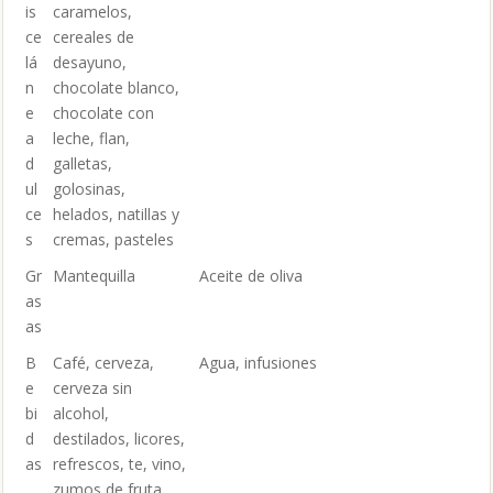
is
caramelos,
ce
cereales de
lá
desayuno,
n
chocolate blanco,
e
chocolate con
a
leche, flan,
d
galletas,
ul
golosinas,
ce
helados, natillas y
s
cremas, pasteles
Gr
Mantequilla
Aceite de oliva
as
as
B
Café, cerveza,
Agua, infusiones
e
cerveza sin
bi
alcohol,
d
destilados, licores,
as
refrescos, te, vino,
zumos de fruta