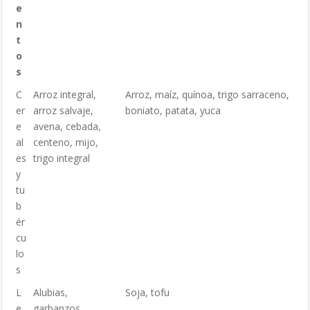
e
n
t
o
s
C
Arroz integral,
Arroz, maíz, quínoa, trigo sarraceno,
er
arroz salvaje,
boniato, patata, yuca
e
avena, cebada,
al
centeno, mijo,
es
trigo integral
y
tu
b
ér
cu
lo
s
L
Alubias,
Soja, tofu
e
garbanzos,