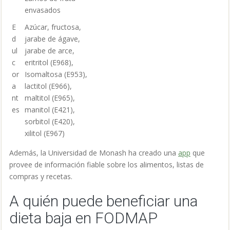
envasados
E
Azúcar, fructosa,
d
jarabe de ágave,
ul
jarabe de arce,
c
eritritol (E968),
or
Isomaltosa (E953),
a
lactitol (E966),
nt
maltitol (E965),
es
manitol (E421),
sorbitol (E420),
xilitol (E967)
Además, la Universidad de Monash ha creado una
app
que
provee de información fiable sobre los alimentos, listas de
compras y recetas.
A quién puede beneficiar una
dieta baja en FODMAP