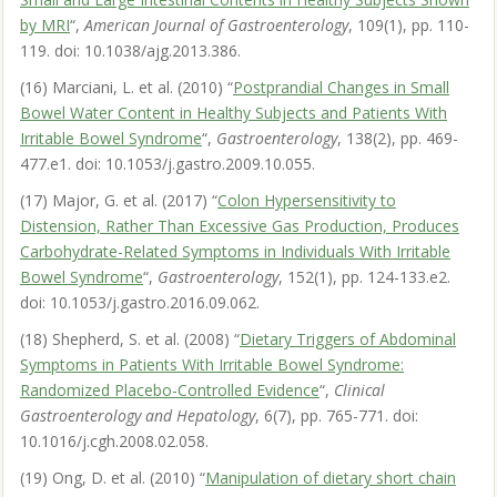
by MRI
“,
American Journal of Gastroenterology
, 109(1), pp. 110-
119. doi: 10.1038/ajg.2013.386.
(16) Marciani, L. et al. (2010) “
Postprandial Changes in Small
Bowel Water Content in Healthy Subjects and Patients With
Irritable Bowel Syndrome
“,
Gastroenterology
, 138(2), pp. 469-
477.e1. doi: 10.1053/j.gastro.2009.10.055.
(17) Major, G. et al. (2017) “
Colon Hypersensitivity to
Distension, Rather Than Excessive Gas Production, Produces
Carbohydrate-Related Symptoms in Individuals With Irritable
Bowel Syndrome
“,
Gastroenterology
, 152(1), pp. 124-133.e2.
doi: 10.1053/j.gastro.2016.09.062.
(18) Shepherd, S. et al. (2008) “
Dietary Triggers of Abdominal
Symptoms in Patients With Irritable Bowel Syndrome:
Randomized Placebo-Controlled Evidence
“,
Clinical
Gastroenterology and Hepatology
, 6(7), pp. 765-771. doi:
10.1016/j.cgh.2008.02.058.
(19) Ong, D. et al. (2010) “
Manipulation of dietary short chain