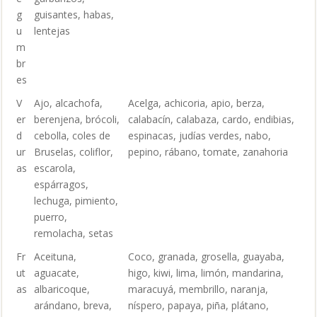
g
guisantes, habas,
u
lentejas
m
br
es
V
Ajo, alcachofa,
Acelga, achicoria, apio, berza,
er
berenjena, brócoli,
calabacín, calabaza, cardo, endibias,
d
cebolla, coles de
espinacas, judías verdes, nabo,
ur
Bruselas, coliflor,
pepino, rábano, tomate, zanahoria
as
escarola,
espárragos,
lechuga, pimiento,
puerro,
remolacha, setas
Fr
Aceituna,
Coco, granada, grosella, guayaba,
ut
aguacate,
higo, kiwi, lima, limón, mandarina,
as
albaricoque,
maracuyá, membrillo, naranja,
arándano, breva,
níspero, papaya, piña, plátano,