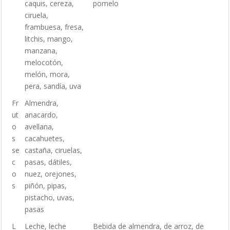
caquis, cereza,
pomelo
ciruela,
frambuesa, fresa,
litchis, mango,
manzana,
melocotón,
melón, mora,
pera, sandía, uva
Fr
Almendra,
ut
anacardo,
o
avellana,
s
cacahuetes,
se
castaña, ciruelas,
c
pasas, dátiles,
o
nuez, orejones,
s
piñón, pipas,
pistacho, uvas,
pasas
L
Leche, leche
Bebida de almendra, de arroz, de