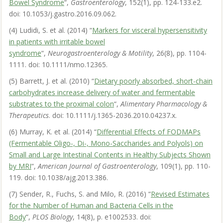
Bowel Syndrome
“,
Gastroenterology
, 152(1), pp. 124-133.e2.
doi: 10.1053/j.gastro.2016.09.062.
(4) Ludidi, S. et al. (2014) “
Markers for visceral hypersensitivity
in patients with irritable bowel
syndrome
“,
Neurogastroenterology & Motility
, 26(8), pp. 1104-
1111. doi: 10.1111/nmo.12365.
(5) Barrett, J. et al. (2010) “
Dietary poorly absorbed, short-chain
carbohydrates increase delivery of water and fermentable
substrates to the proximal colon
“,
Alimentary Pharmacology &
Therapeutics
. doi: 10.1111/j.1365-2036.2010.04237.x.
(6) Murray, K. et al. (2014) “
Differential Effects of FODMAPs
(Fermentable Oligo-, Di-, Mono-Saccharides and Polyols) on
Small and Large Intestinal Contents in Healthy Subjects Shown
by MRI
“,
American Journal of Gastroenterology
, 109(1), pp. 110-
119. doi: 10.1038/ajg.2013.386.
(7) Sender, R., Fuchs, S. and Milo, R. (2016) “
Revised Estimates
for the Number of Human and Bacteria Cells in the
Body
“,
PLOS Biology
, 14(8), p. e1002533. doi: