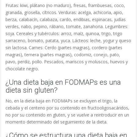
Frutas: kiwi, plátano (no maduro), fresas, frambuesas, coco,
granada, grosella, cítricos. Verduras: acelga, achicoria, apio,
berza, calabacín, calabaza, cardo, endibias, espinacas, judías
verdes, nabo, pepino, rábano, tomate, zanahoria. Legumbres:
soja. Cereales y tubérculos: arroz, maíz, quinoa, trigo, trigo
sarraceno, boniato, patata, yuca. Lácteos: leche, yogur y queso
sin lactosa. Carnes: Cerdo (partes magras), cordero (partes
magras), ternera (partes magras), codorniz, conejo, pato,
pavo, perdiz, pollo. Pescados, mariscos y moluscos, huevos y
chocolate negro.
¿Una dieta baja en FODMAPs es una
dieta sin gluten?
No, en la dieta baja en FODMAPs se excluyen el trigo, la
cebada y el centeno por su contenido en fructooligosacáridos,
no por su contenido en gluten, y se vuelve a reintroducir en un
momento determinado del seguimiento de la dieta.
¿Cómo se estructura una dieta baja en