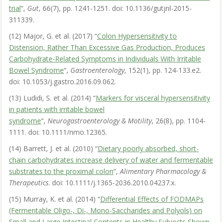
trial
“,
Gut
, 66(7), pp. 1241-1251. doi: 10.1136/gutjnl-2015-
311339.
(12) Major, G. et al. (2017) “
Colon Hypersensitivity to
Distension, Rather Than Excessive Gas Production, Produces
Carbohydrate-Related Symptoms in Individuals With Irritable
Bowel Syndrome
“,
Gastroenterology
, 152(1), pp. 124-133.e2.
doi: 10.1053/j.gastro.2016.09.062.
(13) Ludidi, S. et al. (2014) “
Markers for visceral hypersensitivity
in patients with irritable bowel
syndrome
“,
Neurogastroenterology & Motility
, 26(8), pp. 1104-
1111. doi: 10.1111/nmo.12365.
(14) Barrett, J. et al. (2010) “
Dietary poorly absorbed, short-
chain carbohydrates increase delivery of water and fermentable
substrates to the proximal colon
“,
Alimentary Pharmacology &
Therapeutics
. doi: 10.1111/j.1365-2036.2010.04237.x.
(15) Murray, K. et al. (2014) “
Differential Effects of FODMAPs
(Fermentable Oligo-, Di-, Mono-Saccharides and Polyols) on
Small and Large Intestinal Contents in Healthy Subjects Shown