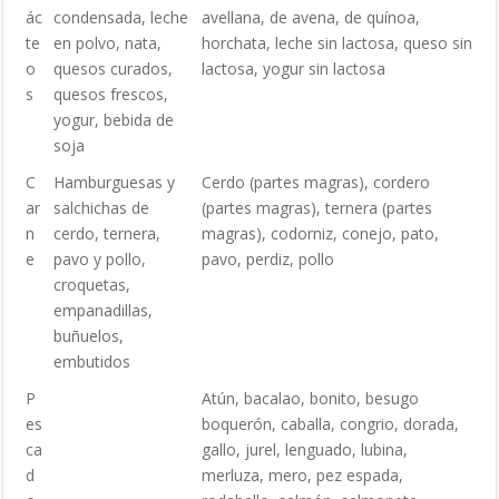
ác
condensada, leche
avellana, de avena, de quínoa,
te
en polvo, nata,
horchata, leche sin lactosa, queso sin
o
quesos curados,
lactosa, yogur sin lactosa
s
quesos frescos,
yogur, bebida de
soja
C
Hamburguesas y
Cerdo (partes magras), cordero
ar
salchichas de
(partes magras), ternera (partes
n
cerdo, ternera,
magras), codorniz, conejo, pato,
e
pavo y pollo,
pavo, perdiz, pollo
croquetas,
empanadillas,
buñuelos,
embutidos
P
Atún, bacalao, bonito, besugo
es
boquerón, caballa, congrio, dorada,
ca
gallo, jurel, lenguado, lubina,
d
merluza, mero, pez espada,