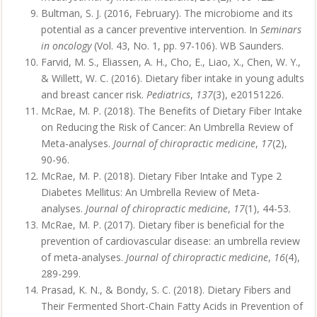
Bultman, S. J. (2016, February). The microbiome and its
potential as a cancer preventive intervention. In
Seminars
in oncology
(Vol. 43, No. 1, pp. 97-106). WB Saunders.
Farvid, M. S., Eliassen, A. H., Cho, E., Liao, X., Chen, W. Y.,
& Willett, W. C. (2016). Dietary fiber intake in young adults
and breast cancer risk.
Pediatrics
,
137
(3), e20151226.
McRae, M. P. (2018). The Benefits of Dietary Fiber Intake
on Reducing the Risk of Cancer: An Umbrella Review of
Meta-analyses.
Journal of chiropractic medicine
,
17
(2),
90-96.
McRae, M. P. (2018). Dietary Fiber Intake and Type 2
Diabetes Mellitus: An Umbrella Review of Meta-
analyses.
Journal of chiropractic medicine
,
17
(1), 44-53.
McRae, M. P. (2017). Dietary fiber is beneficial for the
prevention of cardiovascular disease: an umbrella review
of meta-analyses.
Journal of chiropractic medicine
,
16
(4),
289-299.
Prasad, K. N., & Bondy, S. C. (2018). Dietary Fibers and
Their Fermented Short-Chain Fatty Acids in Prevention of