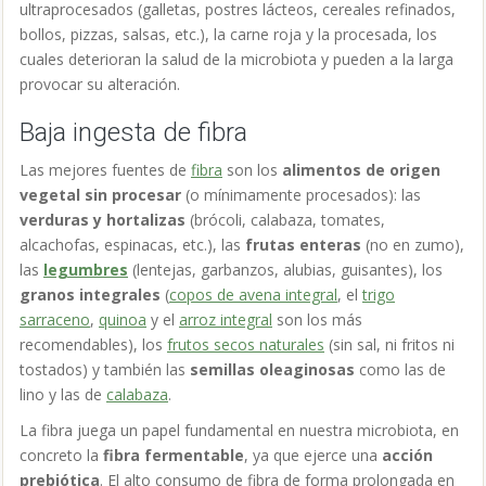
ultraprocesados (galletas, postres lácteos, cereales refinados,
bollos, pizzas, salsas, etc.), la carne roja y la procesada, los
cuales deterioran la salud de la microbiota y pueden a la larga
provocar su alteración.
Baja ingesta de fibra
Las mejores fuentes de
fibra
son los
alimentos de origen
vegetal sin procesar
(o mínimamente procesados): las
verduras y hortalizas
(brócoli, calabaza, tomates,
alcachofas, espinacas, etc.), las
frutas enteras
(no en zumo),
las
legumbres
(lentejas, garbanzos, alubias, guisantes), los
granos integrales
(
copos de avena integral
, el
trigo
sarraceno
,
quinoa
y el
arroz integral
son los más
recomendables), los
frutos secos naturales
(sin sal, ni fritos ni
tostados) y también las
semillas oleaginosas
como las de
lino y las de
calabaza
.
La fibra juega un papel fundamental en nuestra microbiota, en
concreto la
fibra fermentable
, ya que ejerce una
acción
prebiótica
. El alto consumo de fibra de forma prolongada en