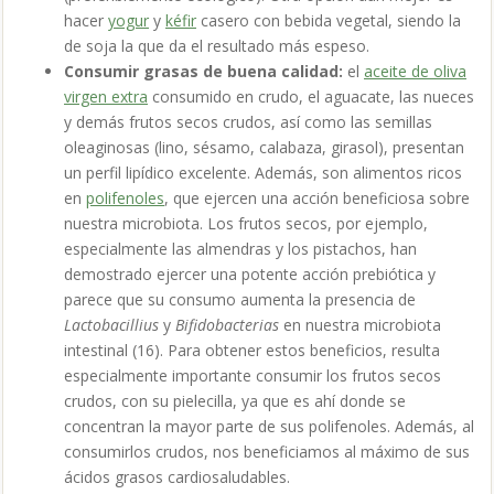
hacer
yogur
y
kéfir
casero con bebida vegetal, siendo la
de soja la que da el resultado más espeso.
Consumir grasas de buena calidad:
el
aceite de oliva
virgen extra
consumido en crudo, el aguacate, las nueces
y demás frutos secos crudos, así como las semillas
oleaginosas (lino, sésamo, calabaza, girasol), presentan
un perfil lipídico excelente. Además, son alimentos ricos
en
polifenoles
, que ejercen una acción beneficiosa sobre
nuestra microbiota. Los frutos secos, por ejemplo,
especialmente las almendras y los pistachos, han
demostrado ejercer una potente acción prebiótica y
parece que su consumo aumenta la presencia de
Lactobacillius
y
Bifidobacterias
en nuestra microbiota
intestinal (16)
. Para obtener estos beneficios, resulta
especialmente importante consumir los frutos secos
crudos, con su pielecilla, ya que es ahí donde se
concentran la mayor parte de sus polifenoles. Además, al
consumirlos crudos, nos beneficiamos al máximo de sus
ácidos grasos cardiosaludables.