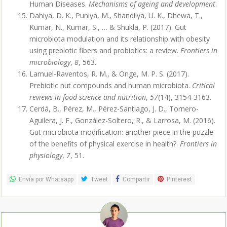
Human Diseases.
Mechanisms of ageing and development
.
Dahiya, D. K., Puniya, M., Shandilya, U. K., Dhewa, T.,
Kumar, N., Kumar, S., … & Shukla, P. (2017). Gut
microbiota modulation and its relationship with obesity
using prebiotic fibers and probiotics: a review.
Frontiers in
microbiology
,
8
, 563.
Lamuel-Raventos, R. M., & Onge, M. P. S. (2017).
Prebiotic nut compounds and human microbiota.
Critical
reviews in food science and nutrition
,
57
(14), 3154-3163.
Cerdá, B., Pérez, M., Pérez-Santiago, J. D., Tornero-
Aguilera, J. F., González-Soltero, R., & Larrosa, M. (2016).
Gut microbiota modification: another piece in the puzzle
of the benefits of physical exercise in health?.
Frontiers in
physiology
,
7
, 51.
Envía por Whatsapp
Tweet
Compartir
Pinterest