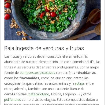
Baja ingesta de verduras y frutas
Las frutas y verduras
deben constituir el elemento más
abundante de nuestra alimentación. En cada comida del día, las
frutas y las verduras deben ser las protagonistas. Son la mejor
fuente de
compuestos bioactivos
con acción
antioxidante
,
como los
flavonoides
, entre los que se encuentran las
catequinas, la quercetina, las antocianinas y la
rutina
, entre
otros; además, también son una excelente fuente de
carotenoides
(
betacaroteno
, luteína, licopeno…) y otros
polifenoles
como el ácido elágico. Estos compuestos dotan a
las frutas y verduras de una importante acción antiinflamatoria