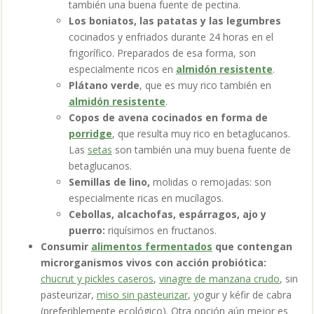
también una buena fuente de pectina.
Los boniatos, las patatas y las legumbres
cocinados y enfriados durante 24 horas en el
frigorífico. Preparados de esa forma, son
especialmente ricos en
almidón resistente
.
Plátano verde
, que es muy rico también en
almidón resistente
.
Copos de avena cocinados en forma de
porridge
, que resulta muy rico en betaglucanos.
Las
setas
son también una muy buena fuente de
betaglucanos.
Semillas de lino,
molidas o remojadas: son
especialmente ricas en mucílagos.
Cebollas, alcachofas, espárragos, ajo y
puerro:
riquísimos en fructanos.
Consumir
alimentos fermentados
que contengan
microrganismos vivos con acción probiótica:
c
hucrut y pickles caseros
,
v
inagre de manzana crudo
, sin
pasteurizar,
m
iso sin pasteurizar
,
y
ogur y kéfir de cabra
(preferiblemente ecológico). Otra opción aún mejor es