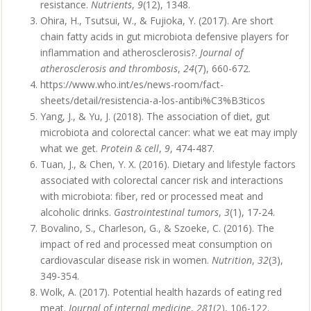
resistance.
Nutrients
,
9
(12), 1348.
Ohira, H., Tsutsui, W., & Fujioka, Y. (2017). Are short
chain fatty acids in gut microbiota defensive players for
inflammation and atherosclerosis?.
Journal of
atherosclerosis and thrombosis
,
24
(7), 660-672.
https://www.who.int/es/news-room/fact-
sheets/detail/resistencia-a-los-antibi%C3%B3ticos
Yang, J., & Yu, J. (2018). The association of diet, gut
microbiota and colorectal cancer: what we eat may imply
what we get.
Protein & cell
,
9
, 474-487.
Tuan, J., & Chen, Y. X. (2016). Dietary and lifestyle factors
associated with colorectal cancer risk and interactions
with microbiota: fiber, red or processed meat and
alcoholic drinks.
Gastrointestinal tumors
,
3
(1), 17-24.
Bovalino, S., Charleson, G., & Szoeke, C. (2016). The
impact of red and processed meat consumption on
cardiovascular disease risk in women.
Nutrition
,
32
(3),
349-354.
Wolk, A. (2017). Potential health hazards of eating red
meat.
Journal of internal medicine
,
281
(2), 106-122.