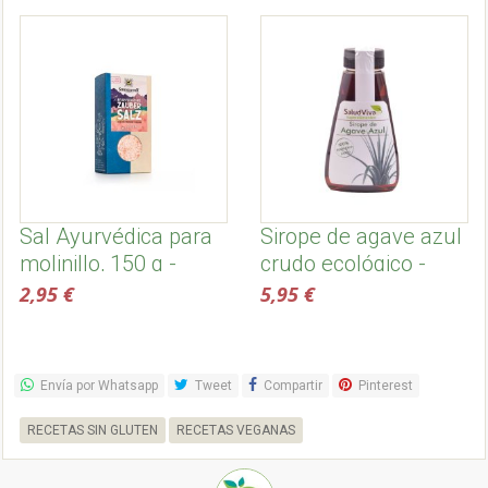
Sal Ayurvédica para
Sirope de agave azul
molinillo, 150 g -
crudo ecológico -
Sonnentor
Salud Viva
2,95 €
5,95 €
Envía por Whatsapp
Tweet
Compartir
Pinterest
RECETAS SIN GLUTEN
RECETAS VEGANAS