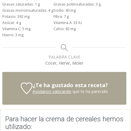
Grasas saturadas:
1
g
Grasas poliinsaturadas:
3
g
Grasas monoinsaturadas:
4
g
Sodio:
40
mg
Potasio:
392
mg
Fibra:
7
g
Azúcar:
4
g
Vitamina A:
33
IU
Vitamina C:
5
mg
Calcio:
82
mg
Hierro:
3
mg
PALABRA CLAVE
Cocer, Hervir, Moler
¿Te ha gustado esta receta?
Ayúdanos valorando
qué te ha parecido
Para hacer la crema de cereales hemos
utilizado: