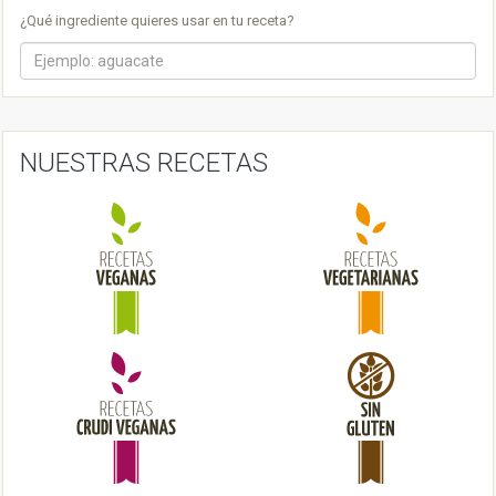
a
¿Qué ingrediente quieres usar en tu receta?
v
i
g
a
NUESTRAS RECETAS
t
i
o
n