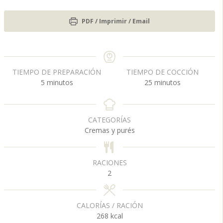
PDF / Imprimir / Email
TIEMPO DE PREPARACIÓN
TIEMPO DE COCCIÓN
m
m
5
minutos
25
minutos
i
i
n
n
u
u
CATEGORÍAS
t
t
Cremas y purés
o
o
s
s
RACIONES
2
CALORÍAS / RACIÓN
268
kcal