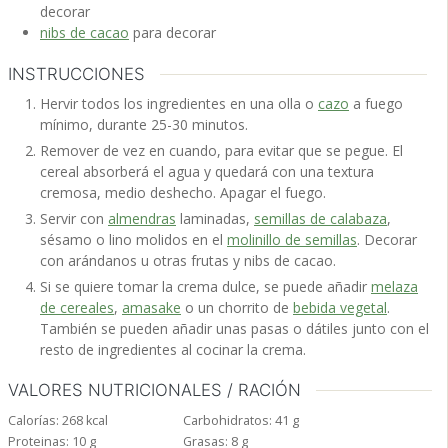
decorar
nibs de cacao
para decorar
INSTRUCCIONES
Hervir todos los ingredientes en una olla o
cazo
a fuego
mínimo, durante 25-30 minutos.
Remover de vez en cuando, para evitar que se pegue. El
cereal absorberá el agua y quedará con una textura
cremosa, medio deshecho. Apagar el fuego.
Servir con
almendras
laminadas,
semillas de calabaza
,
sésamo o lino molidos en el
molinillo de semillas
. Decorar
con arándanos u otras frutas y nibs de cacao.
Si se quiere tomar la crema dulce, se puede añadir
melaza
de cereales
,
amasake
o un chorrito de
bebida vegetal
.
También se pueden añadir unas pasas o dátiles junto con el
resto de ingredientes al cocinar la crema.
VALORES NUTRICIONALES / RACIÓN
Calorías:
268
kcal
Carbohidratos:
41
g
Proteinas:
10
g
Grasas:
8
g