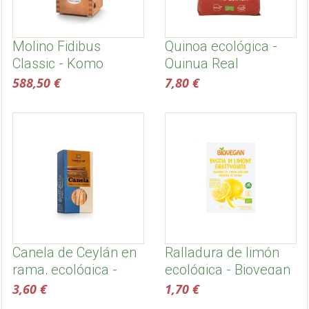
Molino Fidibus
Quinoa ecológica -
Classic - Komo
Quinua Real
588,50 €
7,80 €
Canela de Ceylán en
Ralladura de limón
rama, ecológica -
ecológica - Biovegan
Sonnentor
3,60 €
1,70 €