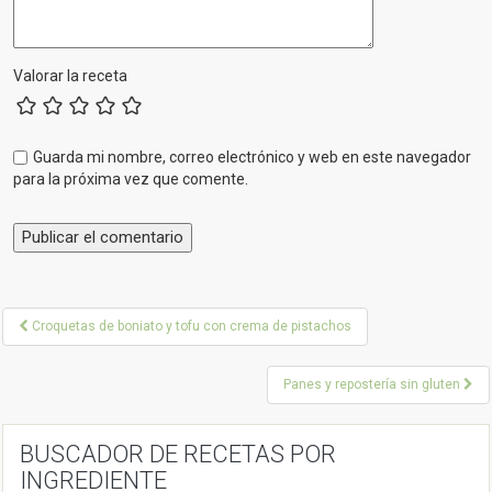
Valorar la receta
Guarda mi nombre, correo electrónico y web en este navegador
para la próxima vez que comente.
P
Croquetas de boniato y tofu con crema de pistachos
o
Panes y repostería sin gluten
s
t
BUSCADOR DE RECETAS POR
n
INGREDIENTE