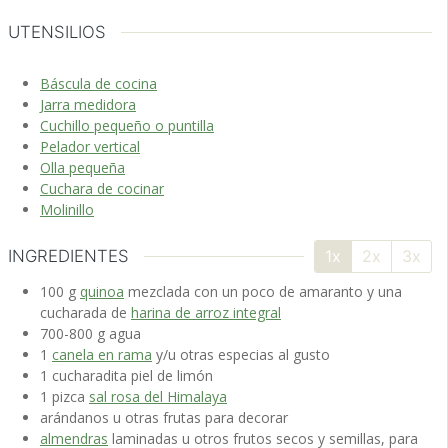
UTENSILIOS
Báscula de cocina
Jarra medidora
Cuchillo pequeño o puntilla
Pelador vertical
Olla pequeña
Cuchara de cocinar
Molinillo
INGREDIENTES
1x
2x
3x
100
g
quinoa
mezclada con un poco de amaranto y una
cucharada de
harina de arroz integral
700-800
g
agua
1
canela en rama
y/u otras especias al gusto
1
cucharadita
piel de limón
1
pizca
sal rosa del Himalaya
arándanos
u otras frutas para decorar
almendras
laminadas u otros frutos secos y semillas, para