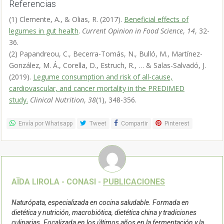
Referencias
(1)
Clemente, A., & Olias, R. (2017).
Beneficial effects of
legumes in gut health
.
Current Opinion in Food Science
,
14
, 32-
36.
(2)
Papandreou, C., Becerra-Tomás, N., Bulló, M., Martínez-
González, M. Á., Corella, D., Estruch, R., … & Salas-Salvadó, J.
(2019).
Legume consumption and risk of all-cause,
cardiovascular, and cancer mortality in the PREDIMED
study.
Clinical Nutrition
,
38
(1), 348-356.
Envía por Whatsapp
Tweet
Compartir
Pinterest
AÏDA LIROLA - CONASI -
PUBLICACIONES
Naturópata, especializada en cocina saludable. Formada en
dietética y nutrición, macrobiótica, dietética china y tradiciones
culinarias. Focalizada en los últimos años en la fermentación y la