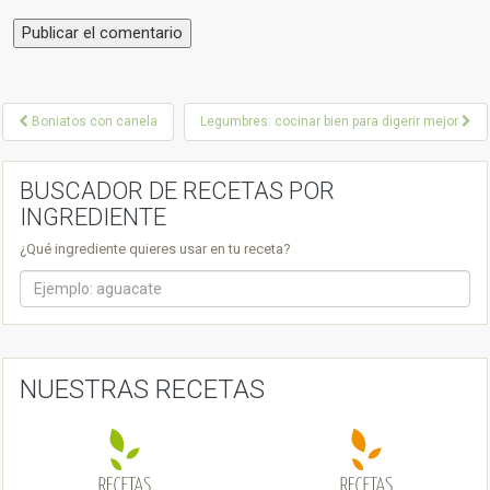
P
Boniatos con canela
Legumbres: cocinar bien para digerir mejor
o
s
BUSCADOR DE RECETAS POR
INGREDIENTE
t
¿Qué ingrediente quieres usar en tu receta?
n
a
v
i
NUESTRAS RECETAS
g
a
t