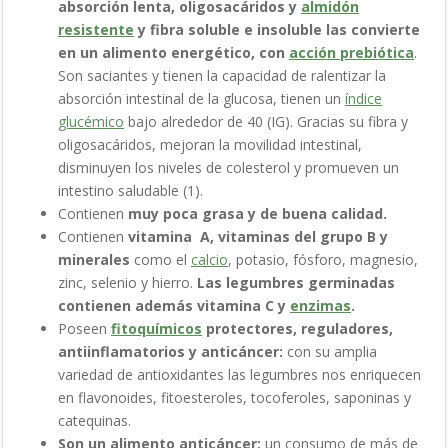
absorción lenta, oligosacáridos y
almidón
resistente
y fibra soluble e insoluble las convierte
en un alimento energético, con
acción prebiótica
.
Son saciantes y tienen la capacidad de ralentizar la
absorción intestinal de la glucosa, tienen un
índice
glucémico
bajo alrededor de 40 (IG). Gracias su fibra y
oligosacáridos, mejoran la movilidad intestinal,
disminuyen los niveles de colesterol y promueven un
intestino saludable (1).
Contienen
muy poca grasa y de buena calidad.
Contienen
vitamina A, vitaminas del grupo B y
minerales
como el
calcio
, potasio, fósforo, magnesio,
zinc, selenio y hierro.
Las legumbres germinadas
contienen además vitamina C y
enzimas
.
Poseen
fitoquímicos
protectores, reguladores,
antiinflamatorios y anticáncer:
con su amplia
variedad de antioxidantes las legumbres nos enriquecen
en flavonoides, fitoesteroles, tocoferoles, saponinas y
catequinas.
Son un alimento anticáncer:
un consumo de más de