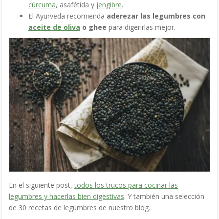
cúrcuma
, asafétida y
jengibre
.
El Ayurveda recomienda
aderezar las legumbres con
aceite de oliva
o ghee
para digerirlas mejor.
En el siguiente post,
todos los trucos para cocinar las
legumbres y hacerlas bien digestivas
. Y también una selección
de 30 recetas de legumbres de nuestro blog.